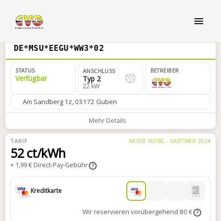
DE*MSU*EEGU*WW3*02
STATUS
BETREIBER
ANSCHLUSS
Verfügbar
Typ 2
22 kW
Am Sandberg 1z, 03172 Guben
Mehr Details
TARIF
NEISSE MOBIL - GASTTARIF 2024
52 ct/kWh
+ 1,99 € Direct-Pay-Gebühr
?
Kreditkarte
Wir reservieren vorübergehend 80 €
?