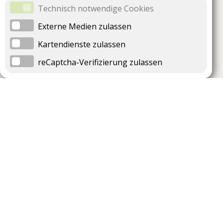
Technisch notwendige Cookies
Externe Medien zulassen
Kartendienste zulassen
reCaptcha-Verifizierung zulassen
Unternehmen
Support
Über uns
Impressum
Häufig gestellte Fragen
AGB und Datenschutz
Verträge hier kündigen