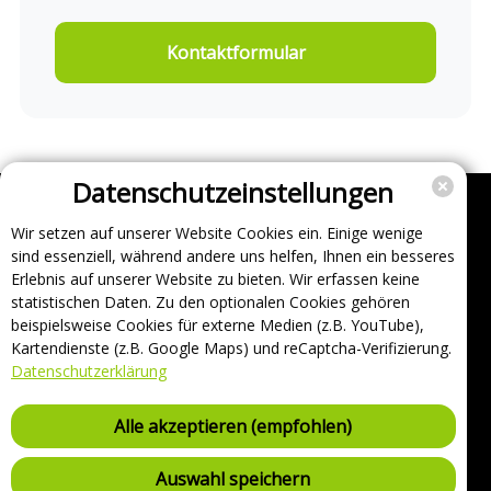
Kontaktformular
Datenschutzeinstellungen
Wir setzen auf unserer Website Cookies ein. Einige wenige
Unternehmen
sind essenziell, während andere uns helfen, Ihnen ein besseres
Support
Erlebnis auf unserer Website zu bieten. Wir erfassen keine
statistischen Daten. Zu den optionalen Cookies gehören
Über uns
beispielsweise Cookies für externe Medien (z.B. YouTube),
Impressum
Kartendienste (z.B. Google Maps) und reCaptcha-Verifizierung.
Häufig gestellte Fragen
Datenschutzerklärung
AGB und Datenschutz
Verträge hier kündigen
Alle akzeptieren (empfohlen)
Vertrag hier widerrufen
Sicherheitsrichtlinie (VDP)
Auswahl speichern
Ladestationsliste